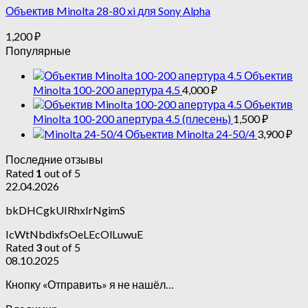
Объектив Minolta 28-80 xi для Sony Alpha
1,200
₽
Популярные
Объектив
Minolta 100-200 апертура 4.5
4,000
₽
Объектив
Minolta 100-200 апертура 4.5 (плесень)
1,500
₽
Объектив Minolta 24-50/4
3,900
₽
Последние отзывы
Rated
1
out of 5
22.04.2026
bkDHCgkUIRhxIrNgimS
IcWtNbdixfsOeLEcOlLuwuE
Rated
3
out of 5
08.10.2025
Кнопку «Отправить» я не нашёл…