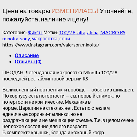
Цена на товары
ИЗМЕНИЛАСЬ!
Уточняйте,
пожалуйста, наличие и цену!
Категория:
Фиксы
Метки:
100/2.8
,
alfa
,
alpha
,
MACRO RS
,
minolta
,
sony
,
макросотка
,
сони
https://www.instagram.com/valerson.minolta/
Описание
Отзывы (0)
ПРОДАН. Легендарная макросотка Minolta 100/2.8
последней рестайлинговой версии RS
Великолепный портретник, и вообще — объектив шикарен.
По корпусу есть потертости — см. первый снимок, но
потертости не критические. Механика в
норме. Царапин на стеклах нет. Есть по стеклам
единичные соринки-пылинки, но не
раздражающие и не мешающие съемке. Т.е. в целом очень
неплохое состояние для его возраста.
В комплекте крышки, бленда и кожаный кофр.