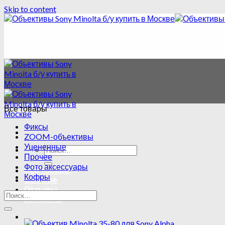
Skip to content
Все товары
Фиксы
ZOOM-объективы
Уцененные
Прочее
Фото аксессуары
Все товары
Кофры
Обо мне
Отзывы
Контакты