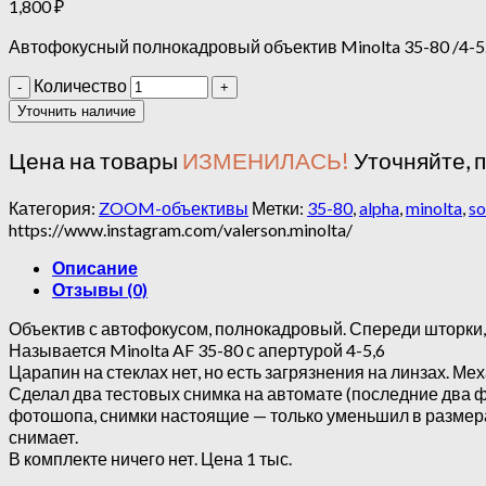
1,800
₽
Автофокусный полнокадровый объектив Minolta 35-80 /4-5
Количество
Уточнить наличие
Цена на товары
ИЗМЕНИЛАСЬ!
Уточняйте, 
Категория:
ZOOM-объективы
Метки:
35-80
,
alpha
,
minolta
,
so
https://www.instagram.com/valerson.minolta/
Описание
Отзывы (0)
Объектив с автофокусом, полнокадровый. Спереди шторки,
Называется Minolta AF 35-80 с апертурой 4-5,6
Царапин на стеклах нет, но есть загрязнения на линзах. Ме
Сделал два тестовых снимка на автомате (последние два ф
фотошопа, снимки настоящие — только уменьшил в размерах
снимает.
В комплекте ничего нет. Цена 1 тыс.