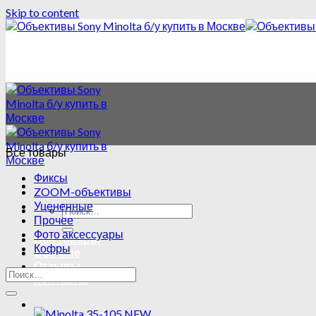
Skip to content
Все товары
Фиксы
ZOOM-объективы
Уцененные
Прочее
Фото аксессуары
Все товары
Кофры
Обо мне
Отзывы
Контакты