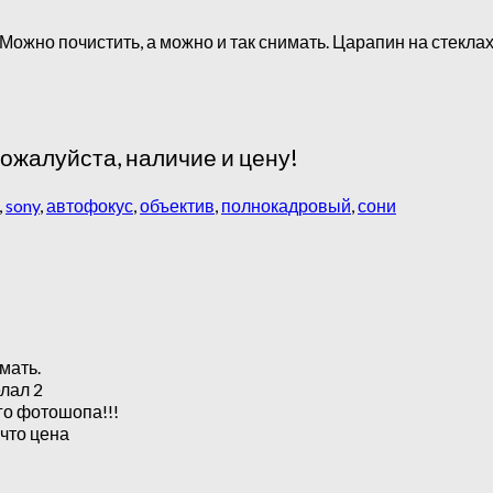
 Можно почистить, а можно и так снимать. Царапин на стеклах
пожалуйста, наличие и цену!
,
sony
,
автофокус
,
объектив
,
полнокадровый
,
сони
мать.
елал 2
го фотошопа!!!
что цена