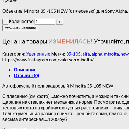
1,200
₽
Объектив Minolta 35 -105 NEW (с плесенью) для Sony Alpha.
Количество
Уточнить наличие
Цена на товары
ИЗМЕНИЛАСЬ!
Уточняйте, 
Категория:
Уцененные
Метки:
35-105
,
alfa
,
alpha
,
minolta
,
new
https://www.instagram.com/valerson.minolta/
Описание
Отзывы (0)
Автофокусный полнокадровый Minolta 35-105 NEW
С плесенью (см. фото)….можно почистить, а можно и так сни
Царапин на стеклах нет, механика в норме. Посмотрите, сд
тестовых фото на крайних фокусных расстояниях — никако
Только уменьшил размер снимка….решайте сами, тем паче, 
весьма интересная….1200 руб