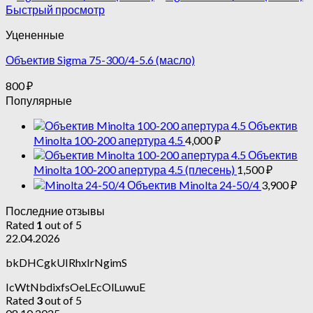
Быстрый просмотр
Уцененные
Объектив Sigma 75-300/4-5.6 (масло)
800
₽
Популярные
Объектив
Minolta 100-200 апертура 4.5
4,000
₽
Объектив
Minolta 100-200 апертура 4.5 (плесень)
1,500
₽
Объектив Minolta 24-50/4
3,900
₽
Последние отзывы
Rated
1
out of 5
22.04.2026
bkDHCgkUIRhxIrNgimS
IcWtNbdixfsOeLEcOlLuwuE
Rated
3
out of 5