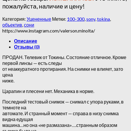
пожалуйста, наличие и цену!
Категория:
Уцененные
Метки:
100-300
,
sony
,
tokina
,
объектив
,
сони
https://www.instagram.com/valerson.minolta/
Описание
Отзывы (0)
ПРОДАН. Телевик от Токины. Состояние отличное. Кроме
первой линзы — есть следы
от неаккуратного протирания. На снимки не влияет, зато
цена
ниже.
Царапин и плесени нет. Механика в норме.
Последний тестовый снимок — снимал с упора руками, в
темноте на
автомате. И странный момент — справа в низу снимка
видна едущая
машина…но она «не размазана»….странным образом
съемка была на